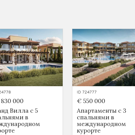
24778
ID 724777
 830 000
€ 550 000
анд Вилла с 5
Апартаменты с 3
альнями в
спальнями в
ждународном
международном
рорте
курорте