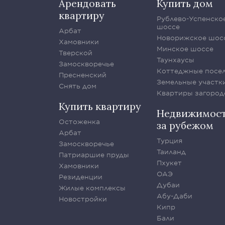
Арендовать
Купить дом
квартиру
Рублево-Успенско
шоссе
Арбат
Новорижское шос
Хамовники
Минское шоссе
Тверской
Таунхаусы
Замоскворечье
Коттеджные посе
Пресненский
Земельные участк
Снять дом
Квартиры загород
Купить квартиру
Недвижимос
Остоженка
за рубежом
Арбат
Турция
Замоскворечье
Таиланд
Патриаршие пруды
Пхукет
Хамовники
ОАЭ
Резиденции
Дубаи
Жилые комплексы
Абу-Даби
Новостройки
Кипр
Бали