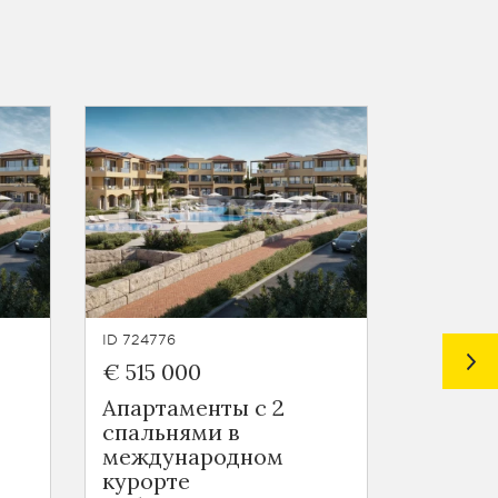
ID 724776
ID 724775
€ 515 000
€ 442 
Апартаменты с 2
Апарта
спальнями в
спальн
международном
Никос
курорте