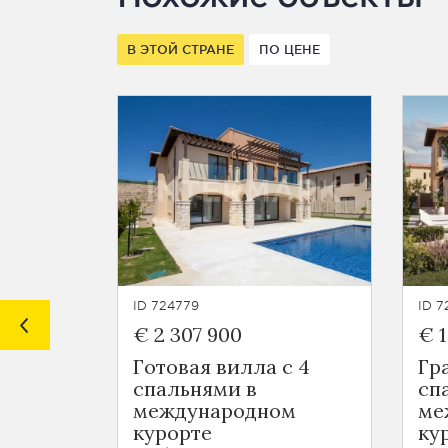
В ЭТОЙ СТРАНЕ
ПО ЦЕНЕ
ID 724779
ID 7
€ 2 307 900
€ 1
Готовая вилла с 4
Гр
спальнями в
сп
международном
ме
курорте
ку