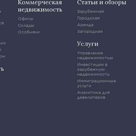
Коммерческая
Статьи и обзоры
недвижимость
е
Зарубежная
Городская
Офисы
се
Аренда
Склады
Загородная
Особняки
Услуги
лки
и
Управление
ом
недвижимостью
Инвестиции в
ть
зарубежную
недвижимость
Иммиграционные
услуги
Аналитика для
девелоперов