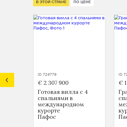
В ЭТОЙ СТРАНЕ
ПО ЦЕНЕ
ID 724779
ID 7
€ 2 307 900
€ 1
Готовая вилла с 4
Гр
спальнями в
сп
международном
ме
курорте
ку
Пафос
Па