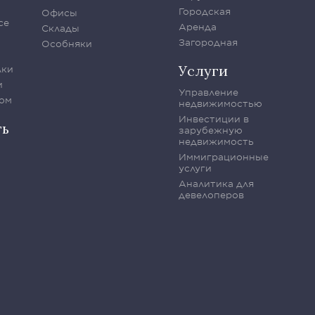
Городская
Офисы
се
Аренда
Склады
Загородная
Особняки
Услуги
лки
и
Управление
ом
недвижимостью
Инвестиции в
ть
зарубежную
недвижимость
Иммиграционные
услуги
Аналитика для
девелоперов