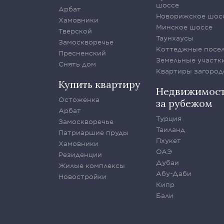
шоссе
Арбат
Новорижское шос
Хамовники
Минское шоссе
Тверской
Таунхаусы
Замоскворечье
Коттеджные посе
Пресненский
Земельные участк
Снять дом
Квартиры загород
Купить квартиру
Недвижимос
Остоженка
за рубежом
Арбат
Турция
Замоскворечье
Таиланд
Патриаршие пруды
Пхукет
Хамовники
ОАЭ
Резиденции
Дубаи
Жилые комплексы
Абу-Даби
Новостройки
Кипр
Бали