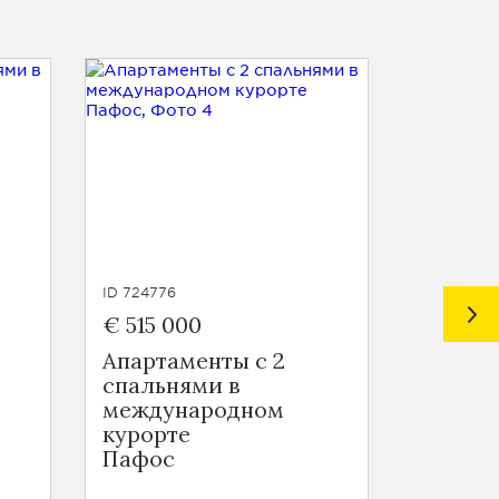
ID 724776
ID 724775
€ 515 000
€ 442 
Апартаменты с 2
Апарта
спальнями в
спальн
международном
Никос
курорте
Пафос
272 м²