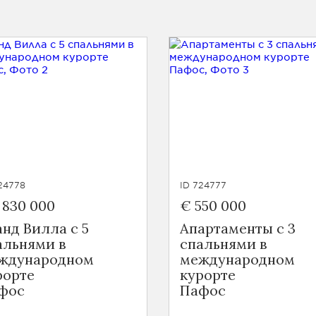
24778
ID 724777
 830 000
€ 550 000
анд Вилла с 5
Апартаменты с 3
альнями в
спальнями в
ждународном
международном
рорте
курорте
фос
Пафос