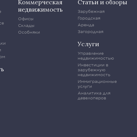
Коммерческая
Статьи и обзоры
недвижимость
е
Зарубежная
Городская
Офисы
се
Аренда
Склады
Загородная
Особняки
Услуги
лки
и
Управление
ом
недвижимостью
Инвестиции в
ть
зарубежную
недвижимость
Иммиграционные
услуги
Аналитика для
девелоперов