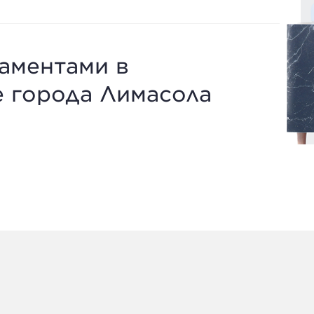
таментами в
 города Лимасола