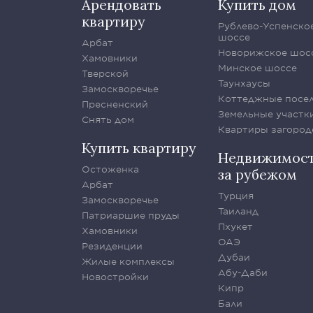
Арендовать
Купить дом
квартиру
Рублево-Успенско
шоссе
Арбат
Новорижское шос
Хамовники
Минское шоссе
Тверской
Таунхаусы
Замоскворечье
Коттеджные посе
Пресненский
Земельные участк
Снять дом
Квартиры загород
Купить квартиру
Недвижимос
Остоженка
за рубежом
Арбат
Турция
Замоскворечье
Таиланд
Патриаршие пруды
Пхукет
Хамовники
ОАЭ
Резиденции
Дубаи
Жилые комплексы
Абу-Даби
Новостройки
Кипр
Бали