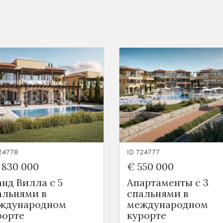
24778
ID 724777
 830 000
€ 550 000
анд Вилла с 5
Апартаменты с 3
альнями в
спальнями в
ждународном
международном
рорте
курорте