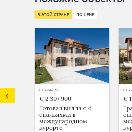
В ЭТОЙ СТРАНЕ
ПО ЦЕНЕ
ID 724779
ID 7
€ 2 307 900
€ 1
Готовая вилла с 4
Гр
спальнями в
сп
международном
ме
курорте
ку