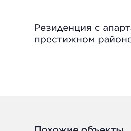
Резиденция c апар
престижном районе
Похожие объекты