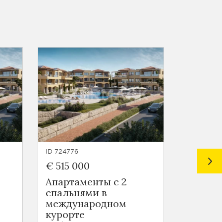
ID 724776
ID 724775
€ 515 000
€ 442 
Апартаменты с 2
Апарта
спальнями в
спальн
международном
Никос
курорте