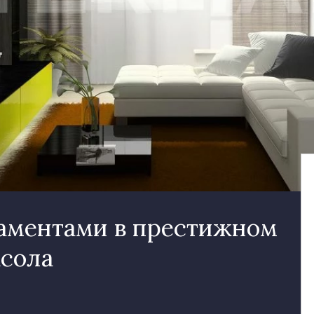
таментами в престижном
асола