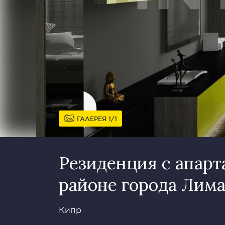
ГАЛЕРЕЯ
1
1
Резиденция c апар
районе города Лим
Кипр