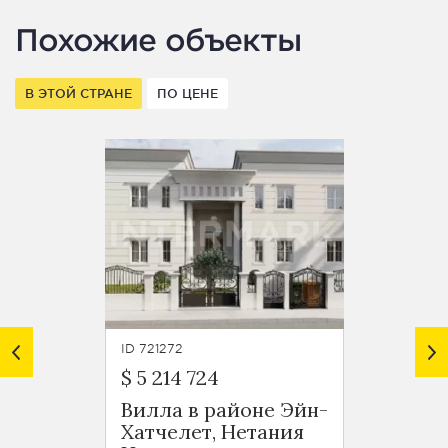
Похожие объекты
В ЭТОЙ СТРАНЕ
ПО ЦЕНЕ
ID 721272
ID 721271
$ 5 214 724
$ 5 06
Вилла в районе Эйн-
Апарт
Хатчелет, Нетания
перво