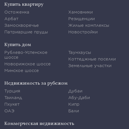
Купить квартиру
Остоженка
Хамовники
Арбат
Резиденции
Замоскворечье
Жилые комплексы
Патриаршие пруды
Новостройки
Купить дом
Рублево-Успенское
Таунхаусы
шоссе
Коттеджные поселки
Новорижское шоссе
Земельные участки
Минское шоссе
Недвижимость за рубежом
Турция
Дубаи
Таиланд
Абу-Даби
Пхукет
Кипр
ОАЭ
Бали
Коммерческая недвижимость