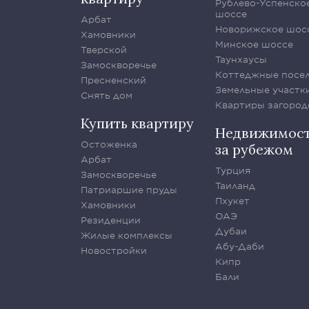
Рублево-Успенско
шоссе
Арбат
Новорижское шос
Хамовники
Минское шоссе
Тверской
Таунхаусы
Замоскворечье
Коттеджные посе
Пресненский
Земельные участк
Снять дом
Квартиры загород
Купить квартиру
Недвижимос
Остоженка
за рубежом
Арбат
Турция
Замоскворечье
Таиланд
Патриаршие пруды
Пхукет
Хамовники
ОАЭ
Резиденции
Дубаи
Жилые комплексы
Абу-Даби
Новостройки
Кипр
Бали