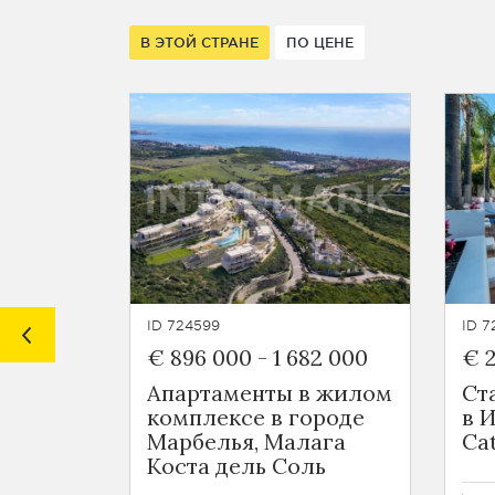
В ЭТОЙ СТРАНЕ
ПО ЦЕНЕ
ID 724599
ID 7
€ 896 000
-
1 682 000
€ 
Апартаменты в жилом
Ст
комплексе в городе
в 
Марбелья, Малага
Ca
Коста дель Соль