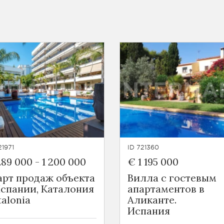
21971
ID 721360
289 000
-
1 200 000
€ 1 195 000
арт продаж объекта
Вилла с гостевым
Испании, Каталония
апартаментов в
talonia
Аликанте.
Испания