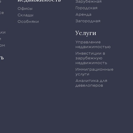
е
Зарубежная
Городская
Офисы
се
Аренда
Склады
Загородная
Особняки
Услуги
лки
и
Управление
ом
недвижимостью
Инвестиции в
ть
зарубежную
недвижимость
Иммиграционные
услуги
Аналитика для
девелоперов