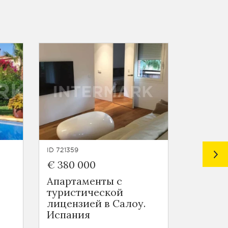
ID 721359
ID 721358
€ 380 000
$ 470 4
Апартаменты с
Совре
туристической
пентха
лицензией в Салоу.
Испан
Испания