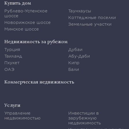
Купить дом
Рублево-Успенское
Таунхаусы
шоссе
Коттеджные поселки
Новорижское шоссе
Земельные участки
Минское шоссе
Недвижимость за рубежом
Турция
Дубаи
Таиланд
Абу-Даби
Пхукет
Кипр
ОАЭ
Бали
Коммерческая недвижимость
Услуги
Управление
Инвестиции в
недвижимостью
зарубежную
недвижимость