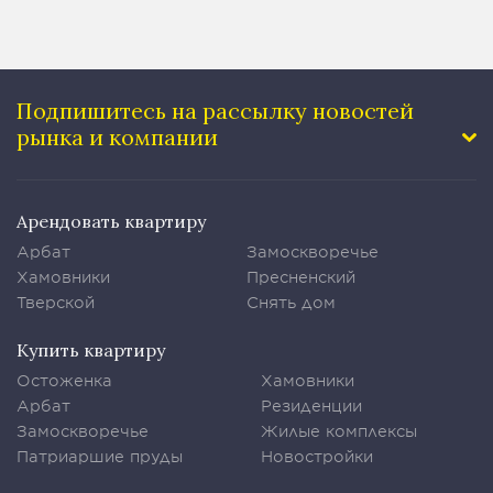
Подпишитесь на рассылку
новостей
рынка и компании
Арендовать квартиру
Арбат
Замоскворечье
Хамовники
Пресненский
Тверской
Снять дом
Купить квартиру
Остоженка
Хамовники
Арбат
Резиденции
Замоскворечье
Жилые комплексы
Патриаршие пруды
Новостройки