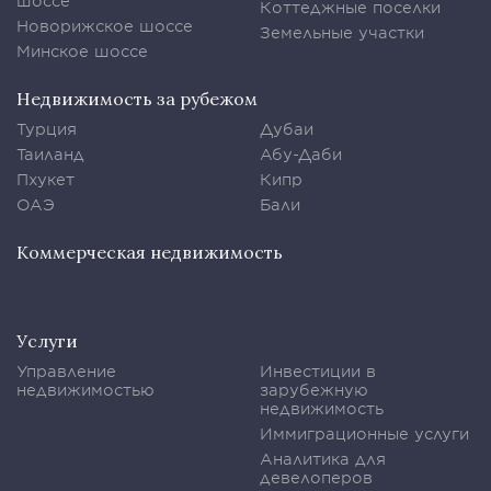
шоссе
Коттеджные поселки
Новорижское шоссе
Земельные участки
Минское шоссе
Недвижимость за рубежом
Турция
Дубаи
Таиланд
Абу-Даби
Пхукет
Кипр
ОАЭ
Бали
Коммерческая недвижимость
Услуги
Управление
Инвестиции в
недвижимостью
зарубежную
недвижимость
Иммиграционные услуги
Аналитика для
девелоперов