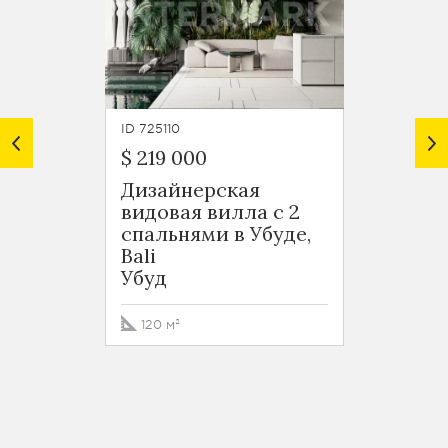
ID 725110
ID 72510
$ 219 000
$ 329
Дизайнерская
Дизай
видовая вилла с 2
видов
спальнями в Убуде,
Бали 
Bali
в Убу
Убуд
Убуд
120 м²
230 м