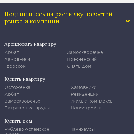
Подпишитесь на рассылку
новостей
рынка и компании
Арендовать квартиру
Арбат
Замоскворечье
Хамовники
Пресненский
Тверской
Снять дом
Купить квартиру
Остоженка
Хамовники
Арбат
Резиденции
Замоскворечье
Жилые комплексы
Патриаршие пруды
Новостройки
Купить дом
Рублево-Успенское
Таунхаусы