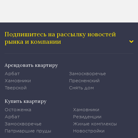
Подпишитесь на рассылку
новостей
рынка и компании
Арендовать квартиру
Арбат
Замоскворечье
Хамовники
Пресненский
Тверской
Снять дом
Купить квартиру
Остоженка
Хамовники
Арбат
Резиденции
Замоскворечье
Жилые комплексы
Патриаршие пруды
Новостройки