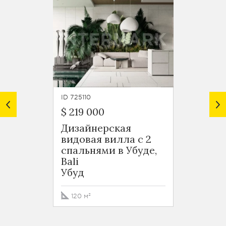
ID 725110
ID 72510
$ 219 000
$ 329
Дизайнерская
Дизай
видовая вилла с 2
видов
спальнями в Убуде,
Бали 
Bali
в Убу
Убуд
Убуд
120 м²
230 м