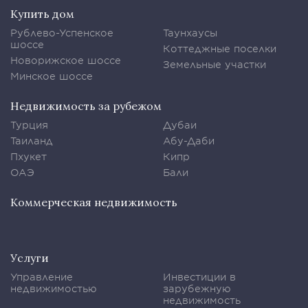
Купить дом
Рублево-Успенское
Таунхаусы
шоссе
Коттеджные поселки
Новорижское шоссе
Земельные участки
Минское шоссе
Недвижимость за рубежом
Турция
Дубаи
Таиланд
Абу-Даби
Пхукет
Кипр
ОАЭ
Бали
Коммерческая недвижимость
Услуги
Управление
Инвестиции в
недвижимостью
зарубежную
недвижимость