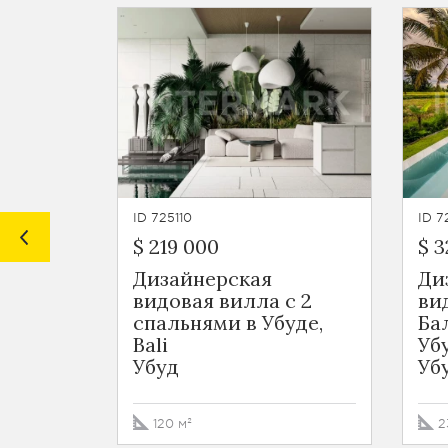
ID 725110
ID 7
$ 219 000
$ 3
Дизайнерская
Ди
видовая вилла с 2
ви
спальнями в Убуде,
Ба
Bali
Уб
Убуд
Уб
120 м²
2