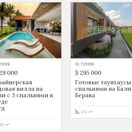
25109
ID 725108
29 000
$ 295 000
зайнерская
Готовые таунхаусы 
довая вилла на
спальнями на Бали
ли с 3 спальнями в
Берава
уде
уд
210 м²
30 м²