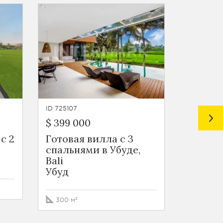
ID 725107
ID 725106
$ 399 000
$ 472 5
с 2
Готовая вилла с 3
Вилла 
спальнями в Убуде,
видом 
Bali
поля в 
Убуд
Бату Б
300 м²
300 м²