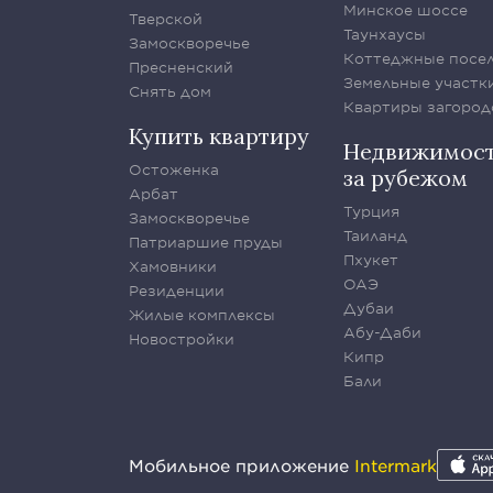
Минское шоссе
Тверской
Таунхаусы
Замоскворечье
Коттеджные посе
Пресненский
Земельные участк
Снять дом
Квартиры загород
Купить квартиру
Недвижимос
Остоженка
за рубежом
Арбат
Турция
Замоскворечье
Таиланд
Патриаршие пруды
Пхукет
Хамовники
ОАЭ
Резиденции
Дубаи
Жилые комплексы
Абу-Даби
Новостройки
Кипр
Бали
Мобильное приложение
Intermark