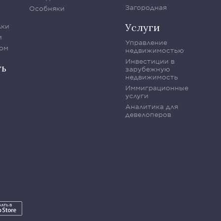
Загородная
Особняки
Услуги
лки
и
Управление
ом
недвижимостью
Инвестиции в
ть
зарубежную
недвижимость
Иммиграционные
услуги
Аналитика для
девелоперов