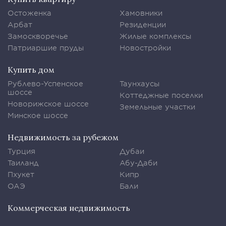
Остоженка
Хамовники
Арбат
Резиденции
Замоскворечье
Жилые комплексы
Патриаршие пруды
Новостройки
Купить дом
Рублево-Успенское
Таунхаусы
шоссе
Коттеджные поселки
Новорижское шоссе
Земельные участки
Минское шоссе
Недвижимость за рубежом
Турция
Дубаи
Таиланд
Абу-Даби
Пхукет
Кипр
ОАЭ
Бали
Коммерческая недвижимость