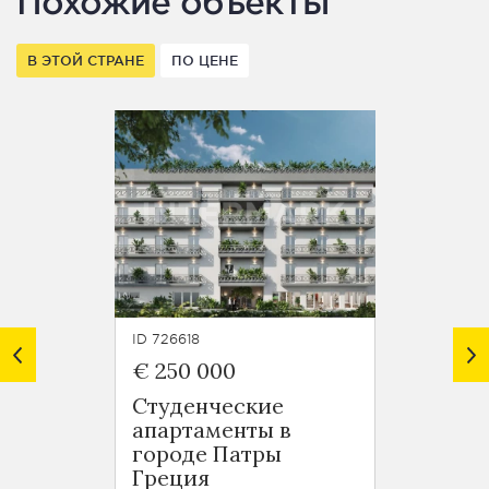
Похожие объекты
В ЭТОЙ СТРАНЕ
ПО ЦЕНЕ
ID 726618
ID 7266
€ 250 000
€ 107
Студенческие
Серв
апартаменты в
апарт
городе Патры
центр
Греция
Аттик