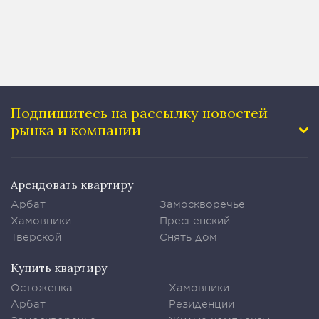
Подпишитесь на рассылку
новостей
рынка и компании
Арендовать квартиру
Арбат
Замоскворечье
Хамовники
Пресненский
Тверской
Снять дом
Купить квартиру
Остоженка
Хамовники
Арбат
Резиденции