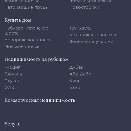
Замоскворечье
Жилые комплексы
Патриаршие пруды
Новостройки
Купить дом
Рублево-Успенское
Таунхаусы
шоссе
Коттеджные поселки
Новорижское шоссе
Земельные участки
Минское шоссе
Недвижимость за рубежом
Турция
Дубаи
Таиланд
Абу-Даби
Пхукет
Кипр
ОАЭ
Бали
Коммерческая недвижимость
Услуги