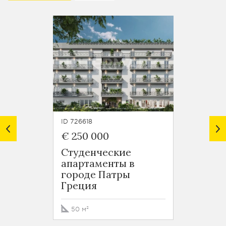
ID 726618
ID 7266
€ 250 000
€ 107
Студенческие
Серв
апартаменты в
апарт
городе Патры
центр
Греция
Аттик
50 м²
20 - 2