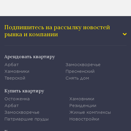
Подпишитесь на рассылку
новостей
рынка и компании
Арендовать квартиру
Арбат
Замоскворечье
Хамовники
Пресненский
Тверской
Снять дом
Купить квартиру
Остоженка
Хамовники
Арбат
Резиденции
Замоскворечье
Жилые комплексы
Патриаршие пруды
Новостройки