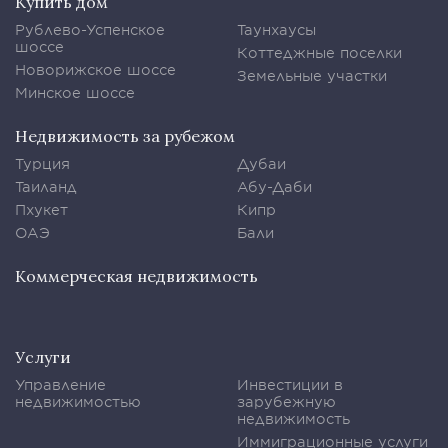
Купить дом
Рублево-Успенское
Таунхаусы
шоссе
Коттеджные поселки
Новорижское шоссе
Земельные участки
Минское шоссе
Недвижимость за рубежом
Турция
Дубаи
Таиланд
Абу-Даби
Пхукет
Кипр
ОАЭ
Бали
Коммерческая недвижимость
Услуги
Управление
Инвестиции в
недвижимостью
зарубежную
недвижимость
Иммиграционные услуги