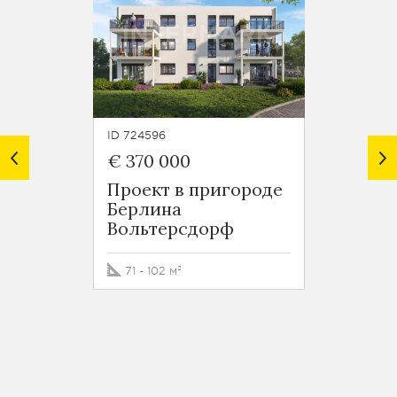
ID 724596
ID 72102
€ 370 000
€ 1 85
Проект в пригороде
Cупер
Берлина
Бранд
Вольтерсдорф
Бранд
71 - 102 м²
1900 