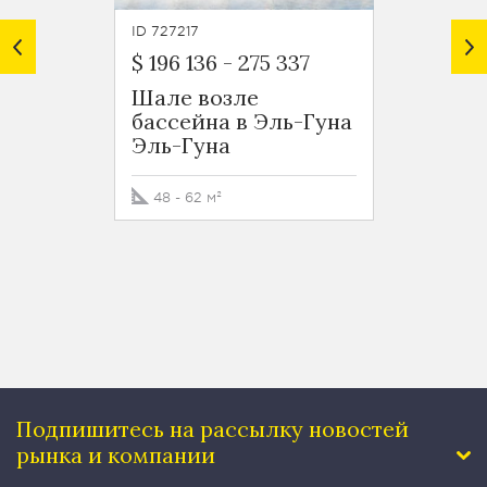
ID 727217
ID 72721
$ 196 136
-
275 337
$ 435 
Шале возле
Апар
бассейна в Эль-Гуна
студи
Эль-Гуна
Эль-
Эль-Г
48 - 62 м²
66 м²
Подпишитесь на рассылку
новостей
рынка и компании