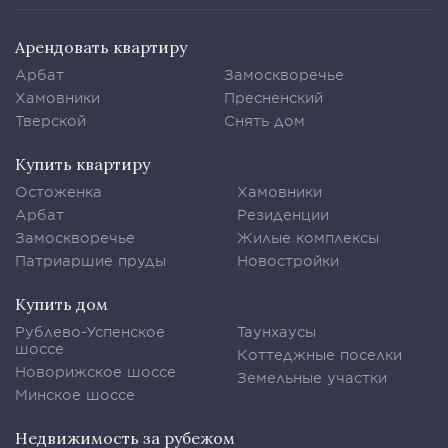
Арендовать квартиру
Арбат
Замоскворечье
Хамовники
Пресненский
Тверской
Снять дом
Купить квартиру
Остоженка
Хамовники
Арбат
Резиденции
Замоскворечье
Жилые комплексы
Патриаршие пруды
Новостройки
Купить дом
Рублево-Успенское
Таунхаусы
шоссе
Коттеджные поселки
Новорижское шоссе
Земельные участки
Минское шоссе
Недвижимость за рубежом