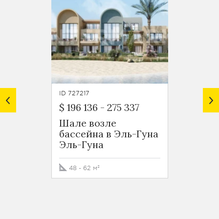
ID 727217
ID 72721
$ 196 136
-
275 337
$ 435 
Шале возле
Апар
бассейна в Эль-Гуна
студи
Эль-Гуна
Эль-
Эль-Г
48 - 62 м²
66 м²