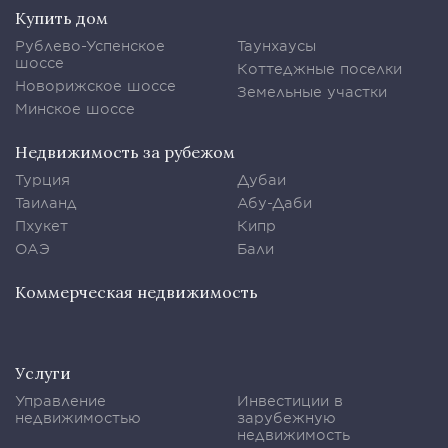
Купить дом
Рублево-Успенское
Таунхаусы
шоссе
Коттеджные поселки
Новорижское шоссе
Земельные участки
Минское шоссе
Недвижимость за рубежом
Турция
Дубаи
Таиланд
Абу-Даби
Пхукет
Кипр
ОАЭ
Бали
Коммерческая недвижимость
Услуги
Управление
Инвестиции в
недвижимостью
зарубежную
недвижимость