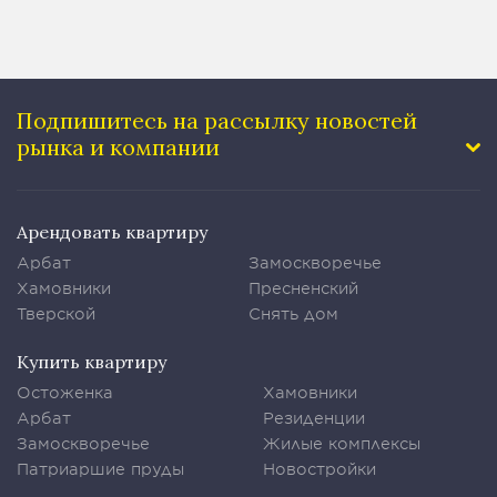
Подпишитесь на рассылку
новостей
рынка и компании
Арендовать квартиру
Арбат
Замоскворечье
Хамовники
Пресненский
Тверской
Снять дом
Купить квартиру
Остоженка
Хамовники
Арбат
Резиденции
Замоскворечье
Жилые комплексы
Патриаршие пруды
Новостройки