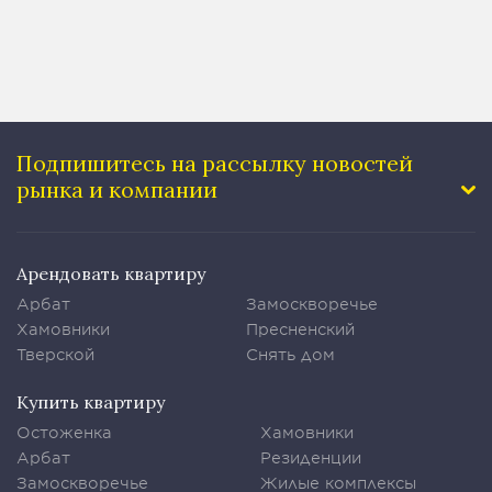
Подпишитесь на рассылку
новостей
рынка и компании
Арендовать квартиру
Арбат
Замоскворечье
Хамовники
Пресненский
Тверской
Снять дом
Купить квартиру
Остоженка
Хамовники
Арбат
Резиденции
Замоскворечье
Жилые комплексы