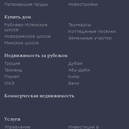
Патриаршие пруды
Новостройки
Купить дом
Рублево-Успенское
Таунхаусы
шоссе
Коттеджные поселки
Новорижское шоссе
Земельные участки
Минское шоссе
Недвижимость за рубежом
Турция
Дубаи
Таиланд
Абу-Даби
Пхукет
Кипр
ОАЭ
Бали
Коммерческая недвижимость
Услуги
Управление
Инвестиции в