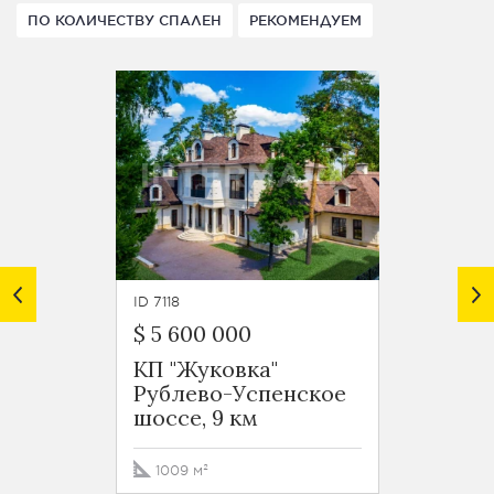
ПО КОЛИЧЕСТВУ СПАЛЕН
РЕКОМЕНДУЕМ
ID 7118
ID 7408
$ 5 600 000
135 0
КП "Жуковка"
КП "Ж
Рублево-Успенское
Рубле
шоссе, 9 км
шоссе
1009 м²
386 м