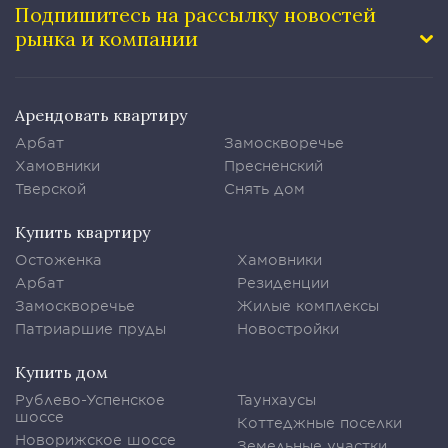
Подпишитесь на рассылку
новостей
рынка и компании
Арендовать квартиру
Арбат
Замоскворечье
Хамовники
Пресненский
Тверской
Снять дом
Купить квартиру
Остоженка
Хамовники
Арбат
Резиденции
Замоскворечье
Жилые комплексы
Патриаршие пруды
Новостройки
Купить дом
Рублево-Успенское
Таунхаусы
шоссе
Коттеджные поселки
Новорижское шоссе
Земельные участки