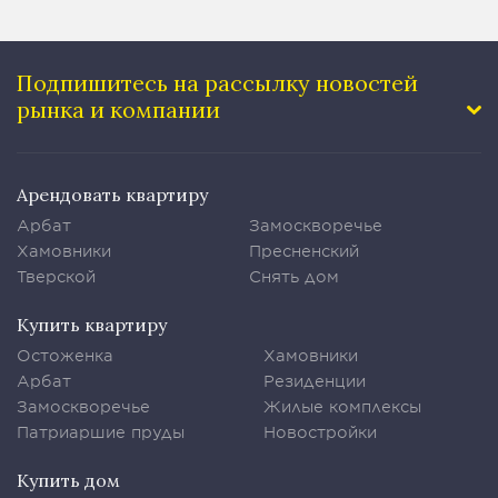
Подпишитесь на рассылку
новостей
рынка и компании
Арендовать квартиру
Арбат
Замоскворечье
Хамовники
Пресненский
Тверской
Снять дом
Купить квартиру
Остоженка
Хамовники
Арбат
Резиденции
Замоскворечье
Жилые комплексы
Патриаршие пруды
Новостройки
Купить дом