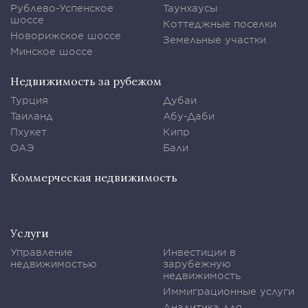
Рублево-Успенское
Таунхаусы
шоссе
Коттеджные поселки
Новорижское шоссе
Земельные участки
Минское шоссе
Недвижимость за рубежом
Турция
Дубаи
Таиланд
Абу-Даби
Пхукет
Кипр
ОАЭ
Бали
Коммерческая недвижимость
Услуги
Управление
Инвестиции в
недвижимостью
зарубежную
недвижимость
Иммиграционные услуги
Аналитика для