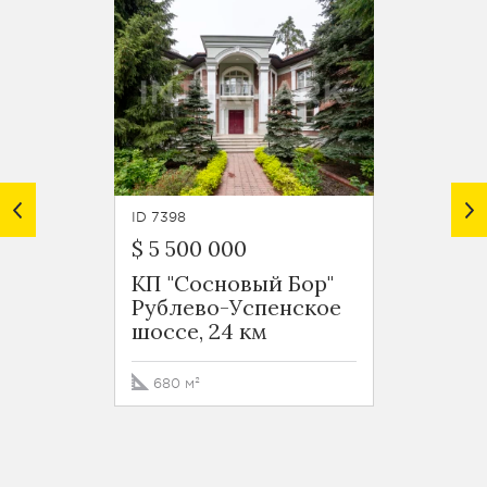
ID 7398
ID 4500
$ 5 500 000
$ 6 50
КП "Сосновый Бор"
КП "С
Рублево-Успенское
Рубле
шоссе, 24 км
шоссе
680 м²
1000 