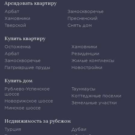
Арендовать квартиру
Арбат
Замоскворечье
Хамовники
Пресненский
Тверской
Снять дом
Купить квартиру
Остоженка
Хамовники
Арбат
Резиденции
Замоскворечье
Жилые комплексы
Патриаршие пруды
Новостройки
Купить дом
Рублево-Успенское
Таунхаусы
шоссе
Коттеджные поселки
Новорижское шоссе
Земельные участки
Минское шоссе
Недвижимость за рубежом
Турция
Дубаи