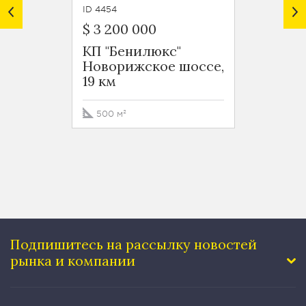
ID 4454
ID 4504
$ 3 200 000
$ 2 2
КП "Бенилюкс"
КП "К
Новорижское шоссе,
Рубле
19 км
шоссе
500 м²
560 м
Подпишитесь на рассылку
новостей
рынка и компании