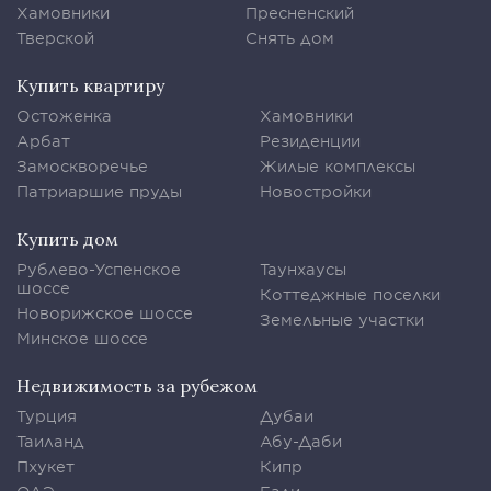
Хамовники
Пресненский
Тверской
Снять дом
Купить квартиру
Остоженка
Хамовники
Арбат
Резиденции
Замоскворечье
Жилые комплексы
Патриаршие пруды
Новостройки
Купить дом
Рублево-Успенское
Таунхаусы
шоссе
Коттеджные поселки
Новорижское шоссе
Земельные участки
Минское шоссе
Недвижимость за рубежом
Турция
Дубаи
Таиланд
Абу-Даби
Пхукет
Кипр