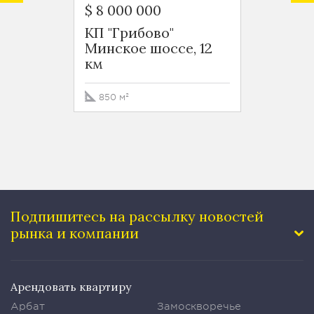
$ 8 000 000
660 0
КП "Грибово"
КП "П
Минское шоссе, 12
Минск
км
850 м²
847 м
Подпишитесь на рассылку
новостей
рынка и компании
Арендовать квартиру
Арбат
Замоскворечье