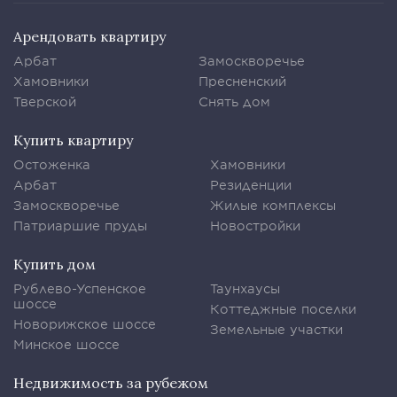
Арендовать квартиру
Арбат
Замоскворечье
Хамовники
Пресненский
Тверской
Снять дом
Купить квартиру
Остоженка
Хамовники
Арбат
Резиденции
Замоскворечье
Жилые комплексы
Патриаршие пруды
Новостройки
Купить дом
Рублево-Успенское
Таунхаусы
шоссе
Коттеджные поселки
Новорижское шоссе
Земельные участки
Минское шоссе
Недвижимость за рубежом