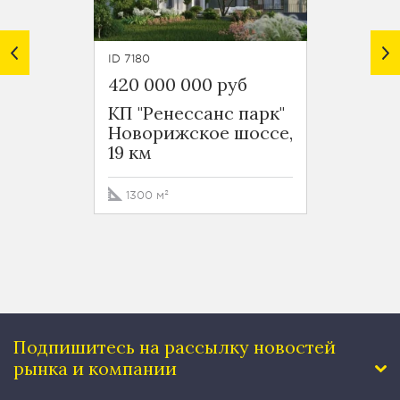
ID 7180
ID 7531
420 000 000 руб
290 0
КП "Ренессанс парк"
КП "Р
Новорижское шоссе,
Новор
19 км
19 км
1300 м²
400 м
Подпишитесь на рассылку
новостей
рынка и компании