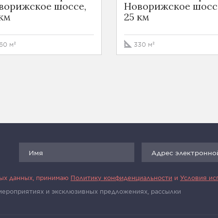
ворижское шоссе,
Новорижское шосс
 км
25 км
60 м²
330 м²
ных данных, принимаю
Политику конфиденциальности
и
Условия ис
 мероприятиях и эксклюзивных предложениях, рассылки