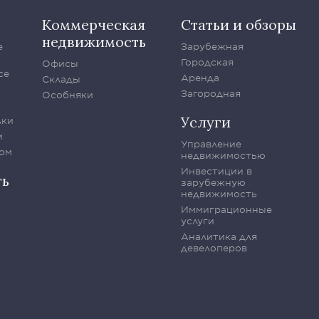
Коммерческая
Статьи и обзоры
недвижимость
е
Зарубежная
Городская
Офисы
се
Аренда
Склады
Загородная
Особняки
Услуги
лки
и
Управление
ом
недвижимостью
Инвестиции в
ть
зарубежную
недвижимость
Иммиграционные
услуги
Аналитика для
девелоперов