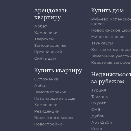
Арендовать
Купить дом
квартиру
Рублево-Успенско
шоссе
Арбат
Новорижское шос
Хамовники
Минское шоссе
Тверской
Таунхаусы
Замоскворечье
Коттеджные посе
Пресненский
Земельные участк
Снять дом
Квартиры загород
Купить квартиру
Недвижимос
Остоженка
за рубежом
Арбат
Турция
Замоскворечье
Таиланд
Патриаршие пруды
Пхукет
Хамовники
ОАЭ
Резиденции
Дубаи
Жилые комплексы
Абу-Даби
Новостройки
Кипр