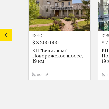
ID 4454
ID 4
$ 3 200 000
$ 7
КП "Бенилюкс"
КП
Новорижское шоссе,
Но
19 км
19 
500 м²
1