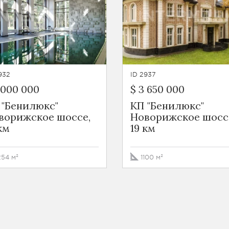
932
ID 2937
 000 000
$ 3 650 000
 "Бенилюкс"
КП "Бенилюкс"
ворижское шоссе,
Новорижское шосс
км
19 км
254 м²
1100 м²