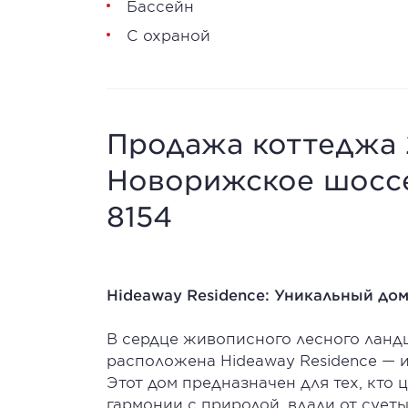
Бассейн
С охраной
Продажа коттеджа 
Новорижское шоссе,
8154
Hideaway Residence: Уникальный до
В сердце живописного лесного ландша
расположена Hideaway Residence — 
Этот дом предназначен для тех, кто 
гармонии с природой, вдали от суеты