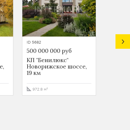
ID 5682
ID 5763
500 000 000 руб
855 000
КП "Бенилюкс"
КП "Бе
е,
Новорижское шоссе,
Новори
19 км
19 км
972.8 м²
1265 м²