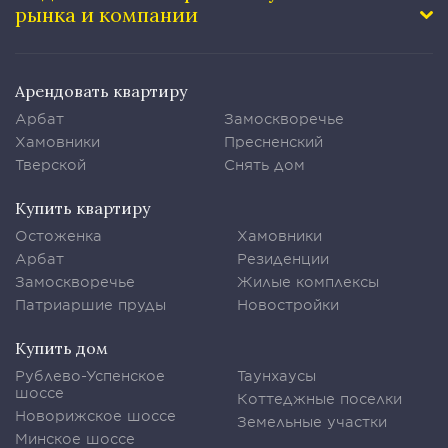
рынка и компании
Арендовать квартиру
Арбат
Замоскворечье
Хамовники
Пресненский
Тверской
Снять дом
Купить квартиру
Остоженка
Хамовники
Арбат
Резиденции
Замоскворечье
Жилые комплексы
Патриаршие пруды
Новостройки
Купить дом
Рублево-Успенское
Таунхаусы
шоссе
Коттеджные поселки
Новорижское шоссе
Земельные участки
Минское шоссе