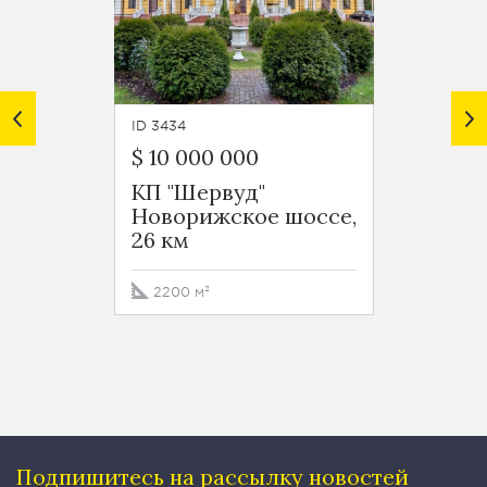
ID 3434
ID 3446
$ 10 000 000
380 0
КП "Шервуд"
КП "Ш
Новорижское шоссе,
Новор
26 км
26 км
2200 м²
840 м
Подпишитесь на рассылку
новостей