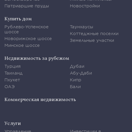
Патриаршие пруды
Новостройки
Купить дом
Рублево-Успенское
Таунхаусы
шоссе
Коттеджные поселки
Новорижское шоссе
Земельные участки
Минское шоссе
Недвижимость за рубежом
Турция
Дубаи
Таиланд
Абу-Даби
Пхукет
Кипр
ОАЭ
Бали
Коммерческая недвижимость
Услуги
Управление
Инвестиции в