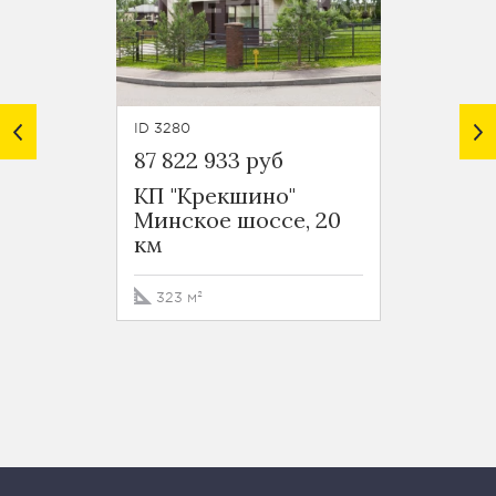
ID 3280
ID 3535
87 822 933 руб
76 00
КП "Крекшино"
КП "У
Минское шоссе, 20
Рубле
км
шоссе,
323 м²
350 м