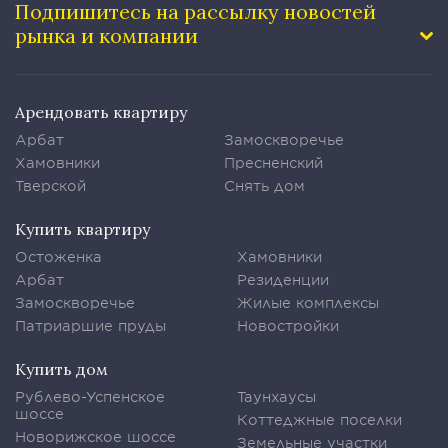
Подпишитесь на рассылку
новостей
рынка и компании
Арендовать квартиру
Арбат
Замоскворечье
Хамовники
Пресненский
Тверской
Снять дом
Купить квартиру
Остоженка
Хамовники
Арбат
Резиденции
Замоскворечье
Жилые комплексы
Патриаршие пруды
Новостройки
Купить дом
Рублево-Успенское
Таунхаусы
шоссе
Коттеджные поселки
Новорижское шоссе
Земельные участки