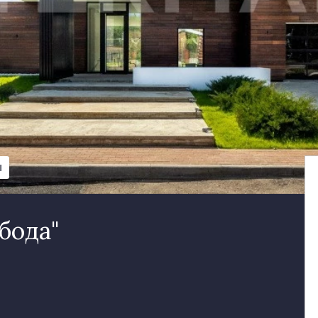
Ы
бода"