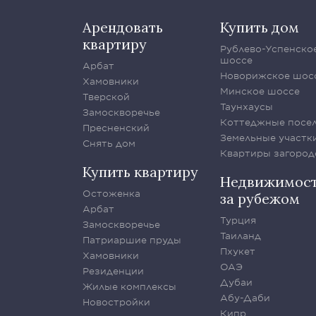
Арендовать
Купить дом
квартиру
Рублево-Успенско
шоссе
Арбат
Новорижское шос
Хамовники
Минское шоссе
Тверской
Таунхаусы
Замоскворечье
Коттеджные посе
Пресненский
Земельные участк
Снять дом
Квартиры загород
Купить квартиру
Недвижимос
Остоженка
за рубежом
Арбат
Турция
Замоскворечье
Таиланд
Патриаршие пруды
Пхукет
Хамовники
ОАЭ
Резиденции
Дубаи
Жилые комплексы
Абу-Даби
Новостройки
Кипр