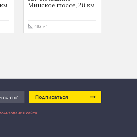
 км
Минское шоссе, 20 км
Новори
18 км
493 м²
864 м²
Подписаться
пользования сайта