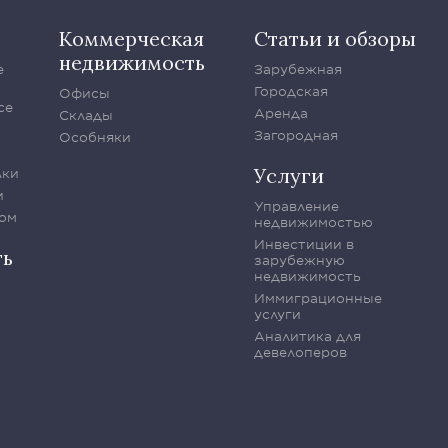
Коммерческая
Статьи и обзоры
недвижимость
е
Зарубежная
Городская
Офисы
се
Аренда
Склады
Загородная
Особняки
Услуги
лки
и
Управление
ом
недвижимостью
Инвестиции в
ть
зарубежную
недвижимость
Иммиграционные
услуги
Аналитика для
девелоперов