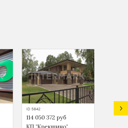
ID 5842
ID 5845
114 050 372 руб
117 000
КП "Крекшино"
КП "Ша