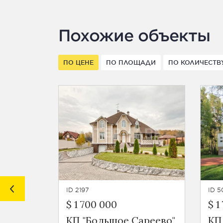
Похожие объекты
ПО ЦЕНЕ
ПО ПЛОЩАДИ
ПО КОЛИЧЕСТВ
ID 2197
ID 
$ 1 700 000
$ 1
КП "Большое Сареево"
КП