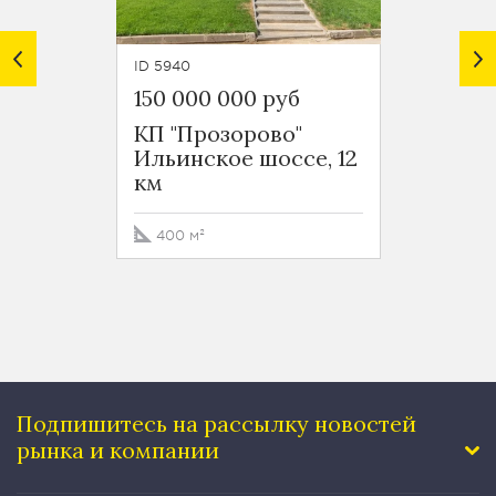
ID 5940
ID 7126
150 000 000 руб
85 00
КП "Прозорово"
КП "П
Ильинское шоссе, 12
Ильин
км
км
400 м²
460 м
Подпишитесь на рассылку
новостей
рынка и компании