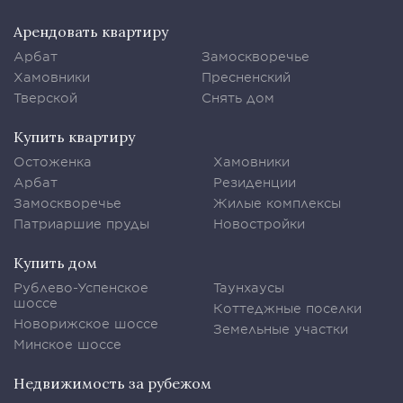
Арендовать квартиру
Арбат
Замоскворечье
Хамовники
Пресненский
Тверской
Снять дом
Купить квартиру
Остоженка
Хамовники
Арбат
Резиденции
Замоскворечье
Жилые комплексы
Патриаршие пруды
Новостройки
Купить дом
Рублево-Успенское
Таунхаусы
шоссе
Коттеджные поселки
Новорижское шоссе
Земельные участки
Минское шоссе
Недвижимость за рубежом