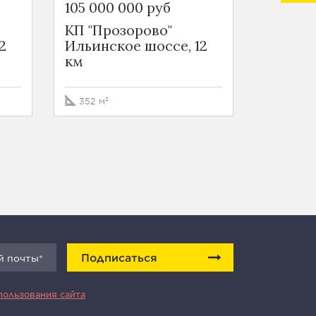
105 000 000 руб
399 00
КП "Прозорово"
КП "Пр
2
Ильинское шоссе, 12
Ильинс
км
км
352 м²
586 м²
Подписаться
пользования сайта