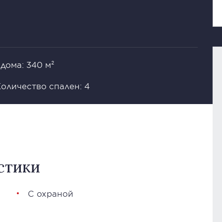
дома: 340 м²
оличество спален: 4
стики
С охраной