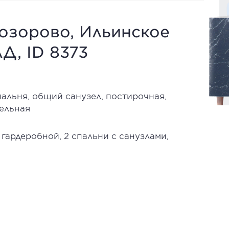
розорово, Ильинское
Д, ID 8373
спальня, общий санузел, постирочная,
тельная
гардеробной, 2 спальни с санузлами,