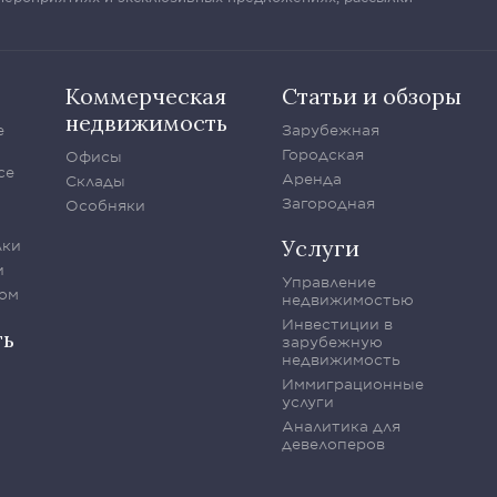
Коммерческая
Статьи и обзоры
недвижимость
е
Зарубежная
Городская
Офисы
се
Аренда
Склады
Загородная
Особняки
Услуги
лки
и
Управление
ом
недвижимостью
Инвестиции в
ть
зарубежную
недвижимость
Иммиграционные
услуги
Аналитика для
девелоперов