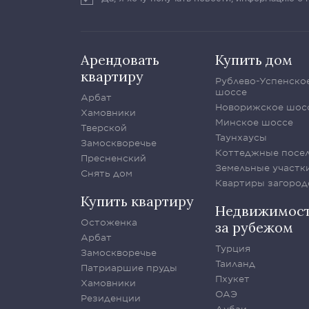
Арендовать
Купить дом
квартиру
Рублево-Успенско
шоссе
Арбат
Новорижское шос
Хамовники
Минское шоссе
Тверской
Таунхаусы
Замоскворечье
Коттеджные посе
Пресненский
Земельные участк
Снять дом
Квартиры загород
Купить квартиру
Недвижимос
Остоженка
за рубежом
Арбат
Турция
Замоскворечье
Таиланд
Патриаршие пруды
Пхукет
Хамовники
ОАЭ
Резиденции