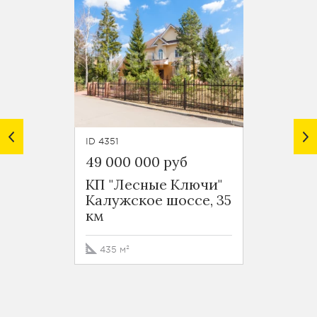
ID 4351
ID 7158
49 000 000 руб
45 00
КП "Лесные Ключи"
КП "З
Калужское шоссе, 35
Минск
км
км
435 м²
298 м