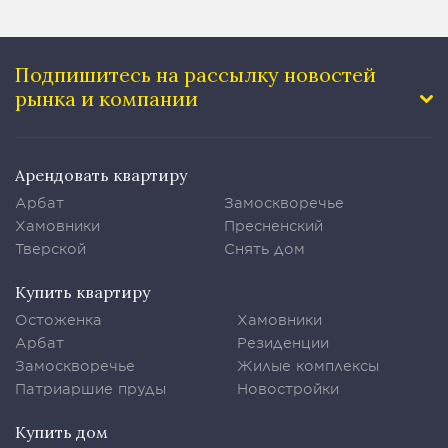
Подпишитесь на рассылку
новостей
рынка и компании
Арендовать квартиру
Арбат
Замоскворечье
Хамовники
Пресненский
Тверской
Снять дом
Купить квартиру
Остоженка
Хамовники
Арбат
Резиденции
Замоскворечье
Жилые комплексы
Патриаршие пруды
Новостройки
Купить дом