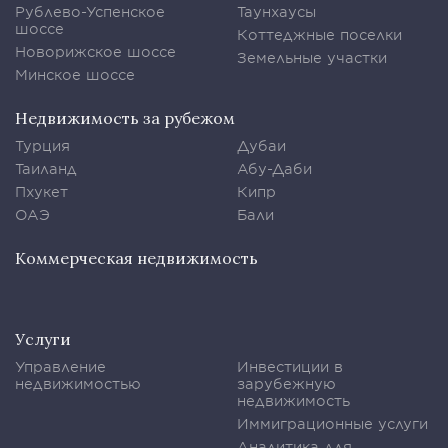
Рублево-Успенское
Таунхаусы
шоссе
Коттеджные поселки
Новорижское шоссе
Земельные участки
Минское шоссе
Недвижимость за рубежом
Турция
Дубаи
Таиланд
Абу-Даби
Пхукет
Кипр
ОАЭ
Бали
Коммерческая недвижимость
Услуги
Управление
Инвестиции в
недвижимостью
зарубежную
недвижимость
Иммиграционные услуги
Аналитика для