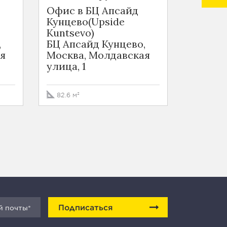
Офис в БЦ Апсайд
Офис в
Кунцево(Upside
Куб (Q
Kuntsevo)
БЦ QO
,
БЦ Апсайд Кунцево,
Москва
я
Москва, Молдавская
Алексе
улица, 1
вл17
82.6 м²
114.1 м²
Подписаться