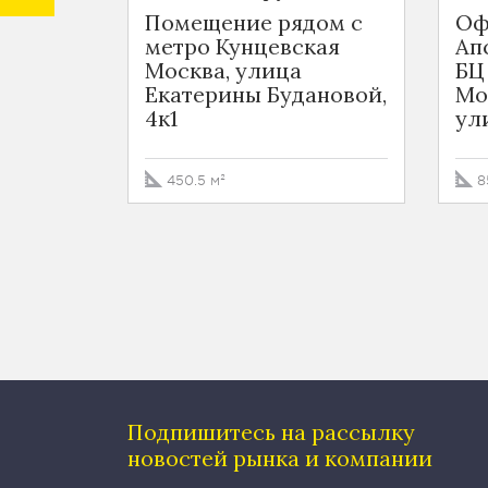
Помещение рядом с
Оф
метро Кунцевская
Ап
Москва, улица
БЦ
Екатерины Будановой,
Мо
4к1
ул
450.5 м²
8
Подпишитесь на рассылку
новостей рынка и компании