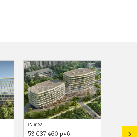
ID 6102
ID 5002
53 037 460 руб
65 670 