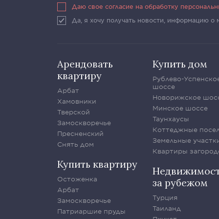
Даю свое согласие на обработку персональ
Да, я хочу получать новости, информацию о
Арендовать
Купить дом
квартиру
Рублево-Успенско
шоссе
Арбат
Новорижское шос
Хамовники
Минское шоссе
Тверской
Таунхаусы
Замоскворечье
Коттеджные посе
Пресненский
Земельные участк
Снять дом
Квартиры загород
Купить квартиру
Недвижимос
Остоженка
за рубежом
Арбат
Турция
Замоскворечье
Таиланд
Патриаршие пруды