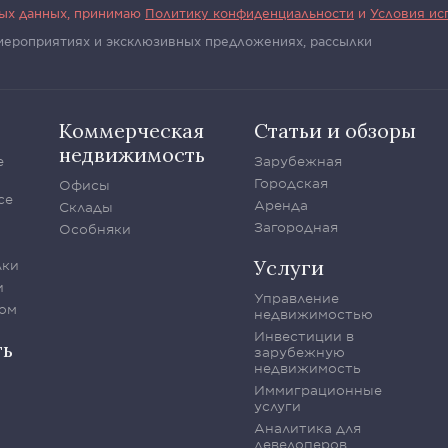
ных данных, принимаю
Политику конфиденциальности
и
Условия ис
 мероприятиях и эксклюзивных предложениях, рассылки
Коммерческая
Статьи и обзоры
недвижимость
е
Зарубежная
Городская
Офисы
се
Аренда
Склады
Загородная
Особняки
Услуги
лки
и
Управление
ом
недвижимостью
Инвестиции в
ть
зарубежную
недвижимость
Иммиграционные
услуги
Аналитика для
девелоперов