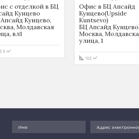
ис с отделкой в БЦ
Офис в БЦ Апсайд
сайд Кунцево
Кунцево(Upside
 Апсайд Кунцево,
Kuntsevo)
сква, Молдавская
БЦ Апсайд Кунцево
ица, вл1
Москва, Молдавска
улица, 1
5.5 м²
102 м²