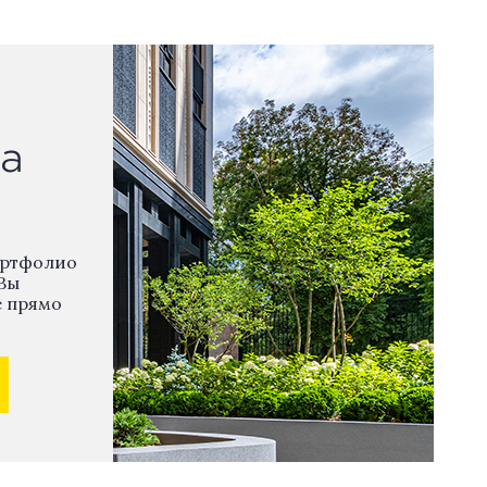
а
ортфолио
Вы
е прямо