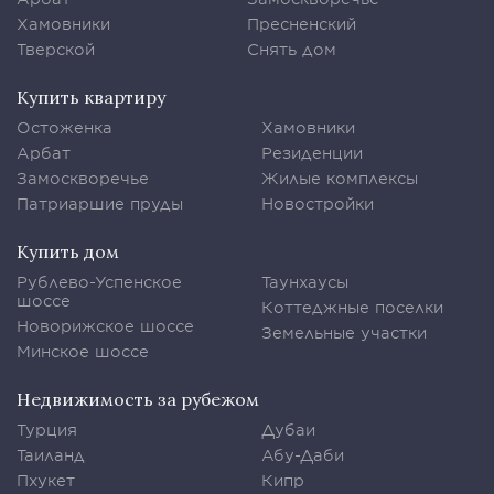
Хамовники
Пресненский
Тверской
Снять дом
Купить квартиру
Остоженка
Хамовники
Арбат
Резиденции
Замоскворечье
Жилые комплексы
Патриаршие пруды
Новостройки
Купить дом
Рублево-Успенское
Таунхаусы
шоссе
Коттеджные поселки
Новорижское шоссе
Земельные участки
Минское шоссе
Недвижимость за рубежом
Турция
Дубаи
Таиланд
Абу-Даби
Пхукет
Кипр