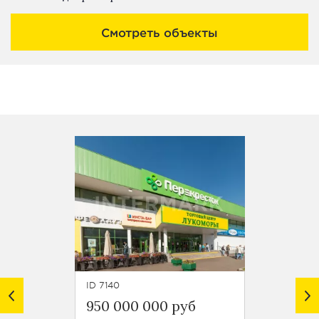
Смотреть объекты
ID 7140
ID 7058
950 000 000 руб
599 01