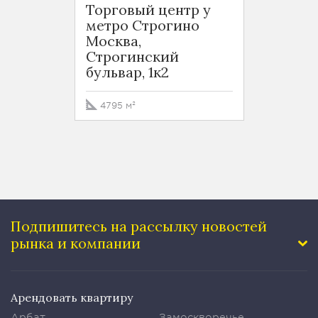
Торговый центр у
Офис 
метро Строгино
Москв
Москва,
улица
Строгинский
бульвар, 1к2
1642 
4795 м²
Подпишитесь на рассылку
новостей
рынка и компании
Арендовать квартиру
Арбат
Замоскворечье