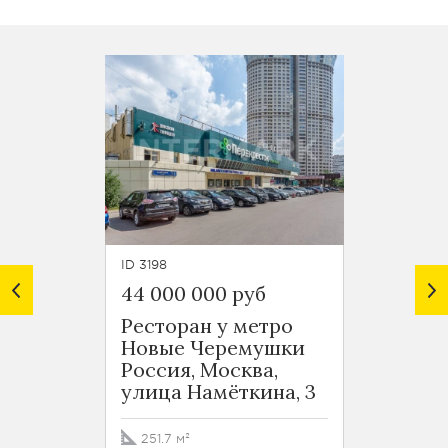
ID 3198
ID 4799
44 000 000 руб
25 108
Ресторан у метро
Офис 
Новые Черемушки
Воро
Россия, Москва,
Москв
улица Намёткина, 3
Акад
251.7 м²
50.1 м