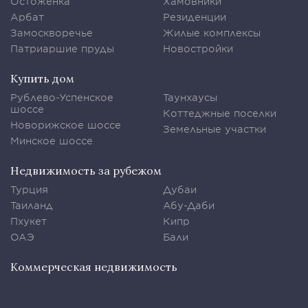
Остоженка
Хамовники
Арбат
Резиденции
Замоскворечье
Жилые комплексы
Патриаршие пруды
Новостройки
Купить дом
Рублево-Успенское
Таунхаусы
шоссе
Коттеджные поселки
Новорижское шоссе
Земельные участки
Минское шоссе
Недвижимость за рубежом
Турция
Дубаи
Таиланд
Абу-Даби
Пхукет
Кипр
ОАЭ
Бали
Коммерческая недвижимость