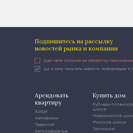
Подпишитесь на рассылку
новостей рынка и компании
Даю свое согласие на обработку персональ
Да, я хочу получать новости, информацию о
Арендовать
Купить дом
квартиру
Рублево-Успенско
шоссе
Арбат
Новорижское шос
Хамовники
Минское шоссе
Тверской
Таунхаусы
Замоскворечье