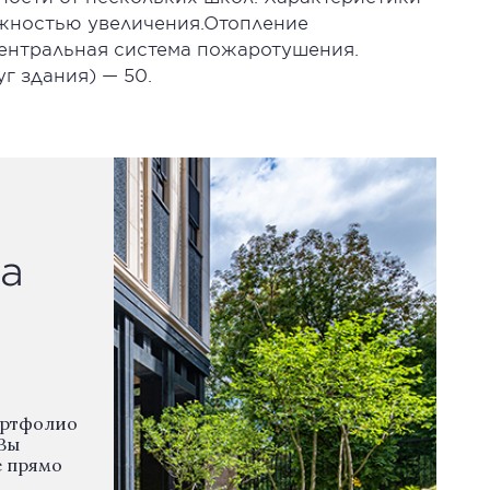
ожностью увеличения.Отопление
Центральная система пожаротушения.
г здания) — 50.
а
ортфолио
Вы
е прямо