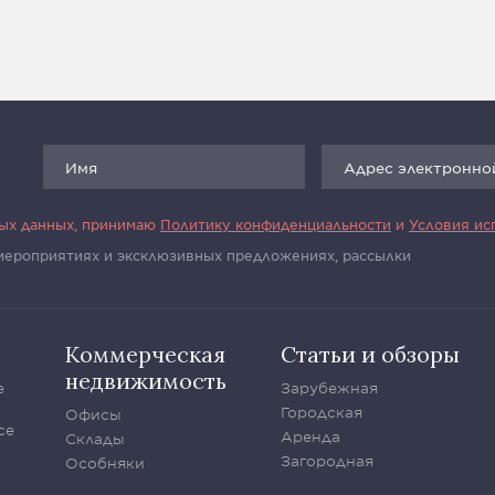
ных данных, принимаю
Политику конфиденциальности
и
Условия ис
 мероприятиях и эксклюзивных предложениях, рассылки
Коммерческая
Статьи и обзоры
недвижимость
е
Зарубежная
Городская
Офисы
се
Аренда
Склады
Загородная
Особняки