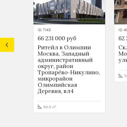
ID 7143
ID 4
66 231 000 руб
62
Ритейл в Олимпии
Ск
Москва, Западный
Мо
административный
ул
округ, район
Тропарёво-Никулино,
5
микрорайон
Олимпийская
Деревня, вл4
66.9 м²