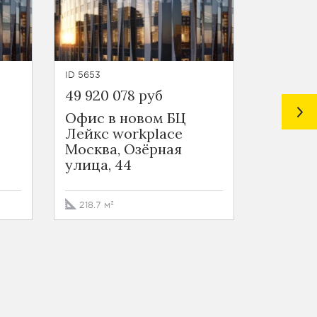
ID 5653
ID 6727
49 920 078 руб
94 120 
Офис в новом БЦ
Ритейл
Лейкс workplace
Мичур
Москва, Озёрная
Москва
улица, 44
улица, 
218.7 м²
92.2 м²