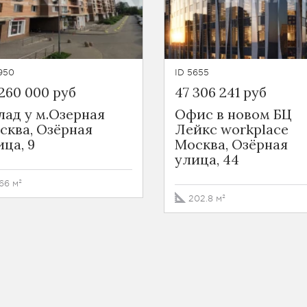
950
ID 5655
 260 000 руб
47 306 241 руб
лад у м.Озерная
Офис в новом БЦ
сква, Озёрная
Лейкс workplace
ица, 9
Москва, Озёрная
улица, 44
66 м²
202.8 м²