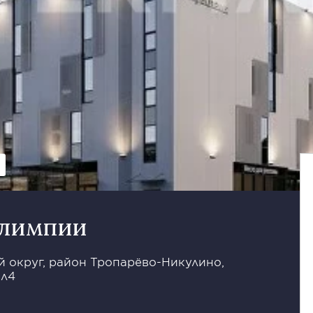
Олимпии
 округ, район Тропарёво-Никулино,
вл4