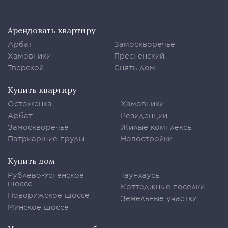
Арендовать квартиру
Арбат
Замоскворечье
Хамовники
Пресненский
Тверской
Снять дом
Купить квартиру
Остоженка
Хамовники
Арбат
Резиденции
Замоскворечье
Жилые комплексы
Патриаршие пруды
Новостройки
Купить дом
Рублево-Успенское
Таунхаусы
шоссе
Коттеджные поселки
Новорижское шоссе
Земельные участки
Минское шоссе