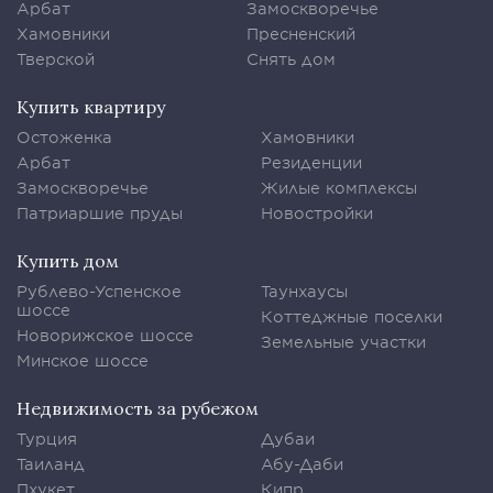
Арбат
Замоскворечье
Хамовники
Пресненский
Тверской
Снять дом
Купить квартиру
Остоженка
Хамовники
Арбат
Резиденции
Замоскворечье
Жилые комплексы
Патриаршие пруды
Новостройки
Купить дом
Рублево-Успенское
Таунхаусы
шоссе
Коттеджные поселки
Новорижское шоссе
Земельные участки
Минское шоссе
Недвижимость за рубежом
Турция
Дубаи
Таиланд
Абу-Даби
Пхукет
Кипр