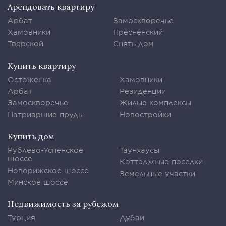
Арендовать квартиру
Арбат
Замоскворечье
Хамовники
Пресненский
Тверской
Снять дом
Купить квартиру
Остоженка
Хамовники
Арбат
Резиденции
Замоскворечье
Жилые комплексы
Патриаршие пруды
Новостройки
Купить дом
Рублево-Успенское
Таунхаусы
шоссе
Коттеджные поселки
Новорижское шоссе
Земельные участки
Минское шоссе
Недвижимость за рубежом
Турция
Дубаи