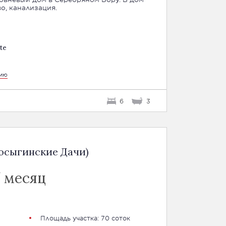
о, канализация.
te
цию
6
3
осыгинские Дачи)
/ месяц
Площадь участка: 70 соток