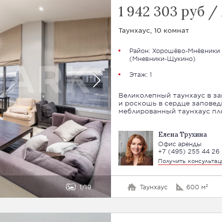
1 942 303 руб /
Таунхаус, 10 комнат
Район:
Хорошёво-Мнёвники
(Мневники-Щукино)
Этаж: 1
Великолепный таунхаус в зак
и роскошь в сердце заповед
меблированный таунхаус пл
Елена Трухина
Офис аренды
+7 (495) 255 44 26
Получить консульта
1
19
Таунхаус
600 м²