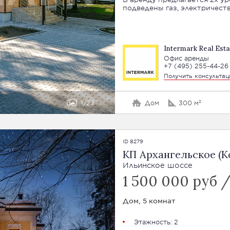
подведены газ, электричеств
Intermark Real Esta
Офис аренды
+7 (495) 255-44-26
Получить консульта
1
23
Дом
300 м²
ID 8279
КП Архангельское (К
Ильинское шоссе
1 500 000 руб 
Дом, 5 комнат
Этажность: 2