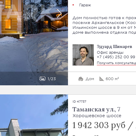
Гараж
Дом полностью готов к прож
поселке Архангельское (Кос
Ильинском шоссе в 9 км от 
доме выполнена отделка под
Эдуард Шимарев
Офис аренды
+7 (495) 252 00 99
Получить консульта
1
23
Дом
600 м²
ID 47737
Таманская ул., 7
Хорошевское шоссе
1 942 303 руб /