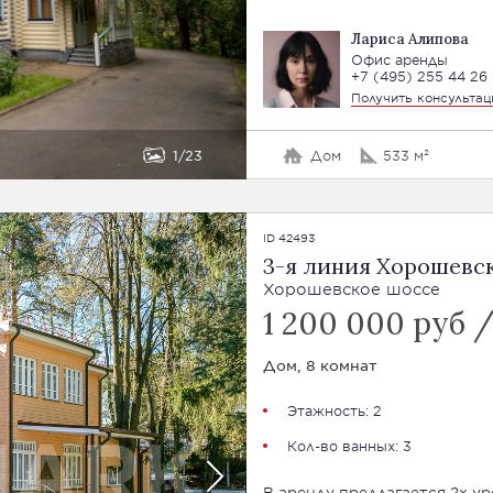
Лариса Алипова
Офис аренды
+7 (495) 255 44 26
Получить консульта
1
23
Дом
533 м²
ID 42493
3-я линия Хорошевс
Хорошевское шоссе
1 200 000 руб 
Дом, 8 комнат
Этажность: 2
Кол-во ванных: 3
В аренду предлагается 2х у