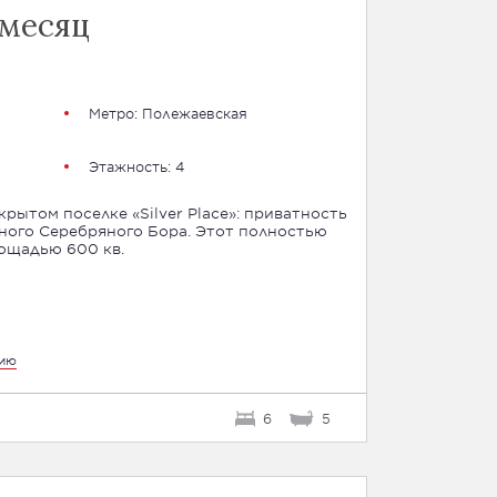
 месяц
Метро:
Полежаевская
Этажность: 4
рытом поселке «Silver Place»: приватность
ного Серебряного Бора. Этот полностью
ощадью 600 кв.
цию
6
5