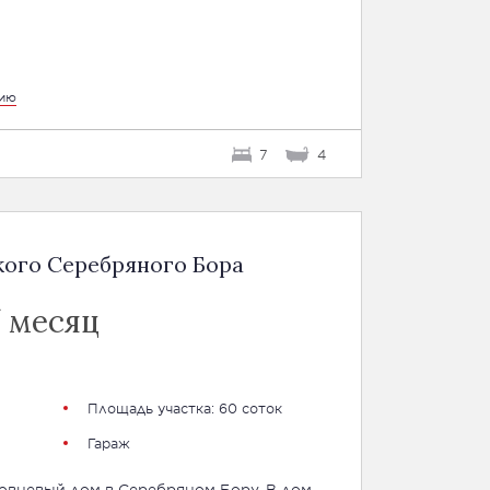
цию
7
4
кого Серебряного Бора
/ месяц
Площадь участка: 60 соток
Гараж
ровневый дом в Серебряном Бору. В дом