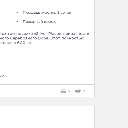
Площадь участка: 3 соток
Пожарный выход
рытом поселке «Silver Place»: приватность
ного Серебряного Бора. Этот полностью
ощадью 600 кв.
цию
6
5