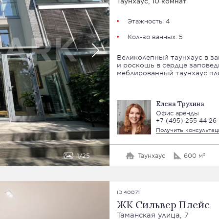
Таунхаус, 10 комнат
Этажность: 4
Кол-во ванных: 5
Великолепный таунхаус в зак
и роскошь в сердце заповед
меблированный таунхаус пл
Елена Трухина
Офис аренды
+7 (495) 255 44 26
Получить консульта
1
25
Таунхаус
600 м²
ID 40071
ЖК Сильвер Плейс
Таманская улица, 7