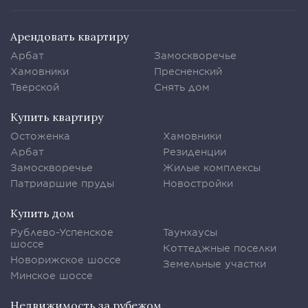
Арендовать квартиру
Арбат
Замоскворечье
Хамовники
Пресненский
Тверской
Снять дом
Купить квартиру
Остоженка
Хамовники
Арбат
Резиденции
Замоскворечье
Жилые комплексы
Патриаршие пруды
Новостройки
Купить дом
Рублево-Успенское
Таунхаусы
шоссе
Коттеджные поселки
Новорижское шоссе
Земельные участки
Минское шоссе
Недвижимость за рубежом