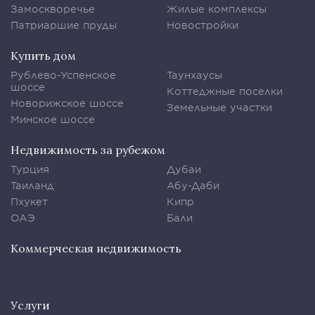
Замоскворечье
Жилые комплексы
Патриаршие пруды
Новостройки
Купить дом
Рублево-Успенское
Таунхаусы
шоссе
Коттеджные поселки
Новорижское шоссе
Земельные участки
Минское шоссе
Недвижимость за рубежом
Турция
Дубаи
Таиланд
Абу-Даби
Пхукет
Кипр
ОАЭ
Бали
Коммерческая недвижимость
Услуги