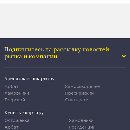
Подпишитесь на рассылку
новостей
рынка и компании
Арендовать квартиру
Арбат
Замоскворечье
Хамовники
Пресненский
Тверской
Снять дом
Купить квартиру
Остоженка
Хамовники
Арбат
Резиденции