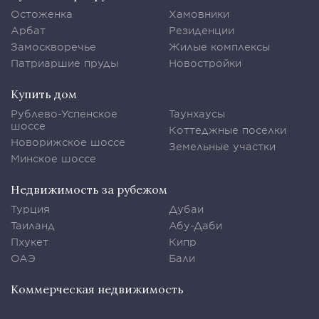
Остоженка
Хамовники
Арбат
Резиденции
Замоскворечье
Жилые комплексы
Патриаршие пруды
Новостройки
Купить дом
Рублево-Успенское
Таунхаусы
шоссе
Коттеджные поселки
Новорижское шоссе
Земельные участки
Минское шоссе
Недвижимость за рубежом
Турция
Дубаи
Таиланд
Абу-Даби
Пхукет
Кипр
ОАЭ
Бали
Коммерческая недвижимость