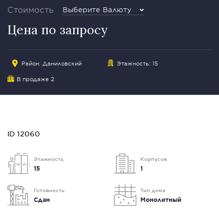
Стоимость
Выберите Валюту
Цена по запросу
Район:
Даниловский
Этажность: 15
В продаже 2
ID 12060
Этажность
Корпусов
15
1
Готовность
Тип дома
Сдан
Монолитный