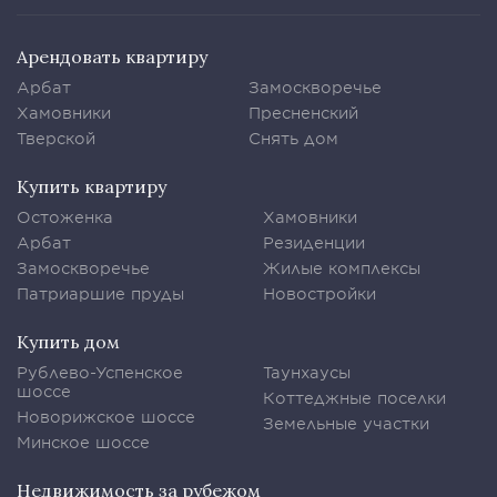
Арендовать квартиру
Арбат
Замоскворечье
Хамовники
Пресненский
Тверской
Снять дом
Купить квартиру
Остоженка
Хамовники
Арбат
Резиденции
Замоскворечье
Жилые комплексы
Патриаршие пруды
Новостройки
Купить дом
Рублево-Успенское
Таунхаусы
шоссе
Коттеджные поселки
Новорижское шоссе
Земельные участки
Минское шоссе
Недвижимость за рубежом