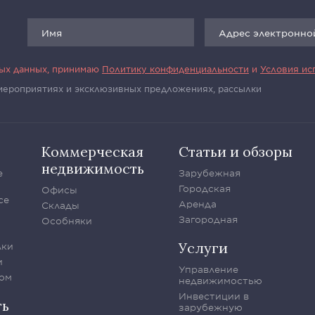
ных данных, принимаю
Политику конфиденциальности
и
Условия ис
 мероприятиях и эксклюзивных предложениях, рассылки
Коммерческая
Статьи и обзоры
недвижимость
е
Зарубежная
Городская
Офисы
се
Аренда
Склады
Загородная
Особняки
Услуги
лки
и
Управление
ом
недвижимостью
Инвестиции в
ть
зарубежную