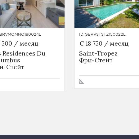
GBRVMOMNO180024L
ID GBRVSTSTZ150022L
7 500 / месяц
€ 18 750 / месяц
s Residences Du
Saint-Tropez
lumbus
Фри-Стейт
и-Стейт