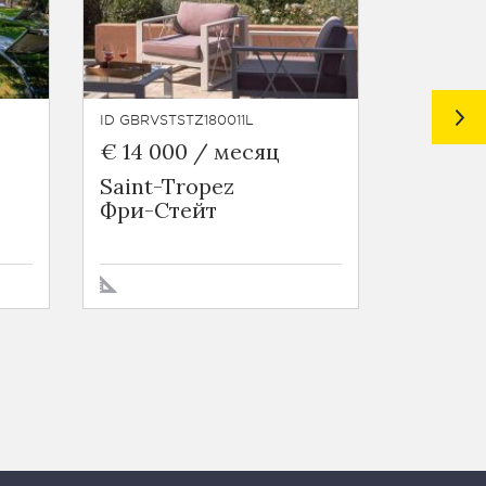
ID GBRVSTSTZ180011L
ID GBRVS
€ 14 000 / месяц
€ 33 0
Saint-Tropez
Gassin
Фри-Стейт
Фри-С