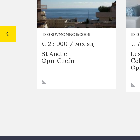
ID GBRVMOMNO150006L
ID 
€ 25 000 / месяц
€ 
St Andre
Le
Фри-Стейт
Co
Фр