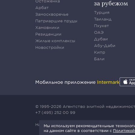
Остоженка
за рубежом
Арбат
Турция
Замоскворечье
Таиланд
Патриаршие пруды
Пхукет
Хамовники
ОАЭ
Резиденции
Дубаи
Жилые комплексы
Абу-Даби
Новостройки
Кипр
Бали
Мобильное приложение
Intermark
© 1995-2026 Агентство элитной недвижимости
+7 (495) 252 00 99
Наш сайт защищен с помощью сервиса Yande
Мы используем рекомендательные технологии
на данном сайте в соответствии с
Политикой