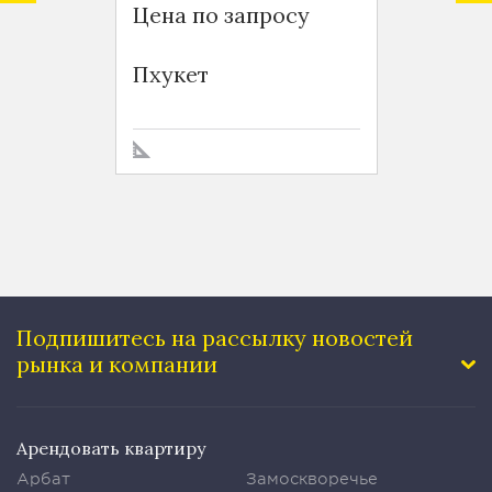
Цена по запросу
$ 6 12
Baan S
Пхукет
Sukhu
Подпишитесь на рассылку
новостей
рынка и компании
Арендовать квартиру
Арбат
Замоскворечье