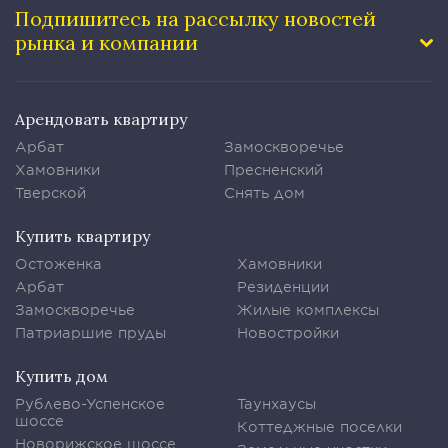
Подпишитесь на рассылку
новостей
рынка и компании
Арендовать квартиру
Арбат
Замоскворечье
Хамовники
Пресненский
Тверской
Снять дом
Купить квартиру
Остоженка
Хамовники
Арбат
Резиденции
Замоскворечье
Жилые комплексы
Патриаршие пруды
Новостройки
Купить дом
Рублево-Успенское
Таунхаусы
шоссе
Коттеджные поселки
Новорижское шоссе