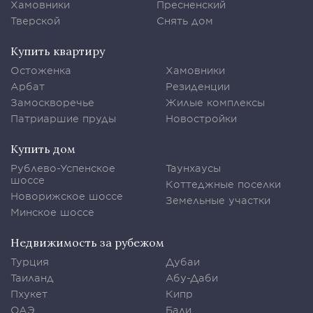
Хамовники
Пресненский
Тверской
Снять дом
Купить квартиру
Остоженка
Хамовники
Арбат
Резиденции
Замоскворечье
Жилые комплексы
Патриаршие пруды
Новостройки
Купить дом
Рублево-Успенское
Таунхаусы
шоссе
Коттеджные поселки
Новорижское шоссе
Земельные участки
Минское шоссе
Недвижимость за рубежом
Турция
Дубаи
Таиланд
Абу-Даби
Пхукет
Кипр
ОАЭ
Бали