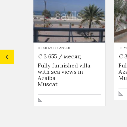
ID MERCLOR2618L
ID 
€ 3 655 / месяц
€ 
Fully furnished villa
Ful
with sea views in
Az
Azaiba
Mu
Muscat