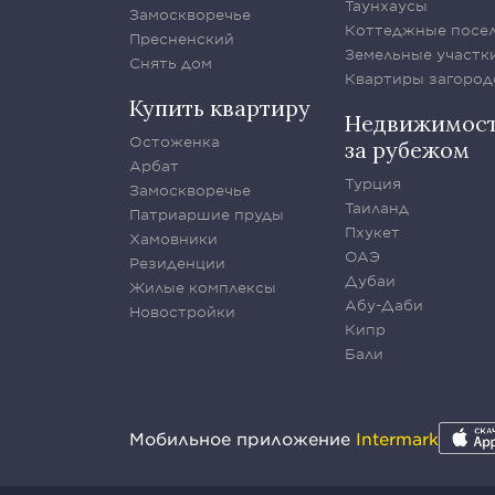
Таунхаусы
Замоскворечье
Коттеджные посе
Пресненский
Земельные участк
Снять дом
Квартиры загород
Купить квартиру
Недвижимос
Остоженка
за рубежом
Арбат
Турция
Замоскворечье
Таиланд
Патриаршие пруды
Пхукет
Хамовники
ОАЭ
Резиденции
Дубаи
Жилые комплексы
Абу-Даби
Новостройки
Кипр
Бали
Мобильное приложение
Intermark