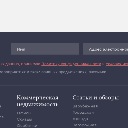
ных данных, принимаю
Политику конфиденциальности
и
Условия ис
 мероприятиях и эксклюзивных предложениях, рассылки
Коммерческая
Статьи и обзоры
недвижимость
е
Зарубежная
Городская
Офисы
се
Аренда
Склады
Загородная
Особняки