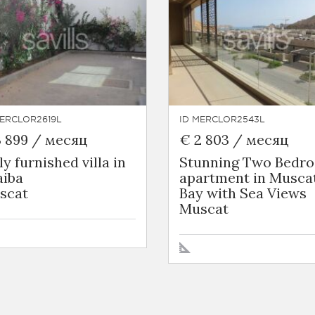
MERCLOR2619L
ID MERCLOR2543L
3 899 / месяц
€ 2 803 / месяц
ly furnished villa in
Stunning Two Bedr
aiba
apartment in Musca
scat
Bay with Sea Views
Muscat