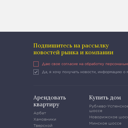
Подпишитесь на рассылку
новостей рынка и компании
Даю свое согласие на обработку персональ
Да, я хочу получать новости, информацию о
Арендовать
Купить дом
квартиру
Рублево-Успенско
шоссе
Арбат
Новорижское шос
Хамовники
Минское шоссе
Тверской