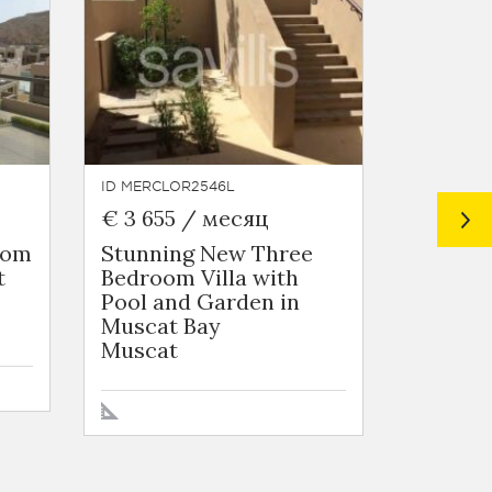
ID MERCLOR2546L
ID MERCL
€ 3 655 / месяц
€ 6 09
oom
Stunning New Three
Stunni
t
Bedroom Villa with
Detache
Pool and Garden in
Pool an
Muscat Bay
Muscat
Muscat
Muscat