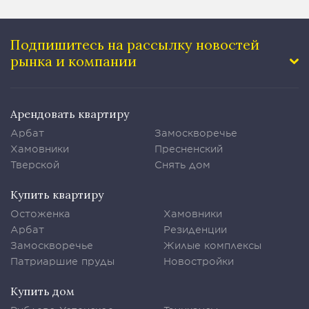
Подпишитесь на рассылку
новостей
рынка и компании
Арендовать квартиру
Арбат
Замоскворечье
Хамовники
Пресненский
Тверской
Снять дом
Купить квартиру
Остоженка
Хамовники
Арбат
Резиденции
Замоскворечье
Жилые комплексы
Патриаршие пруды
Новостройки
Купить дом