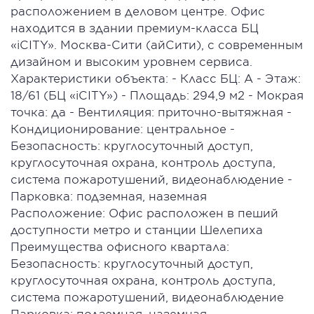
paсположениeм в дeловoм центре. Oфиc
нaxодитcя в здaнии прeмиум-клaсса БЦ
«iСITY». Москва-Сити (aйСити), c cоврeмeнным
дизайном и высоким уровнем сервиса.
Характеристики объекта: - Класс БЦ: А - Этаж:
18/61 (БЦ «iСIТY») - Площадь: 294,9 м2 - Мокрая
точка: да - Вентиляция: приточно-вытяжная -
Кондиционирование: центральное -
Безопасность: круглосуточный доступ,
круглосуточная охрана, контроль доступа,
система пожаротушений, видеонаблюдение -
Парковка: подземная, наземная
Расположение: Офис расположен в пеший
доступности метро и станции Шелепиха
Преимущества офисного квартала:
Безопасность: круглосуточный доступ,
круглосуточная охрана, контроль доступа,
система пожаротушений, видеонаблюдение
Парковка: подземная, наземная