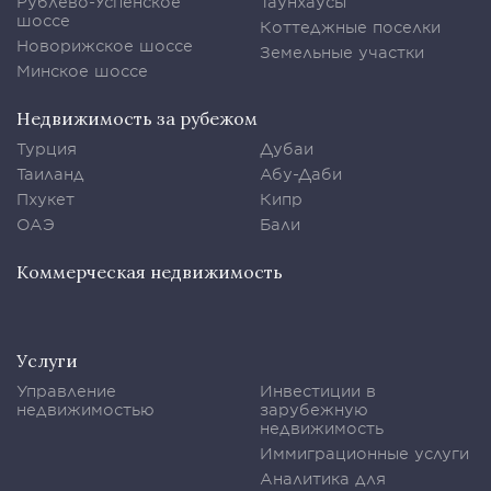
Рублево-Успенское
Таунхаусы
шоссе
Коттеджные поселки
Новорижское шоссе
Земельные участки
Минское шоссе
Недвижимость за рубежом
Турция
Дубаи
Таиланд
Абу-Даби
Пхукет
Кипр
ОАЭ
Бали
Коммерческая недвижимость
Услуги
Управление
Инвестиции в
недвижимостью
зарубежную
недвижимость
Иммиграционные услуги
Аналитика для