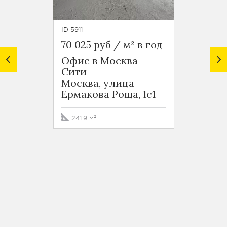
ID 5911
ID 5070
70 025 руб / м² в год
72 000
Офис в Москва-
Офис 
Сити
Башн
Москва, улица
БЦ Се
Ермакова Роща, 1с1
Москв
Москв
улица,
241.9 м²
1755 