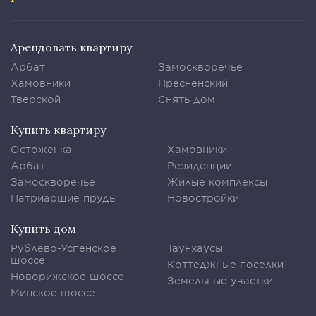
Арендовать квартиру
Арбат
Замоскворечье
Хамовники
Пресненский
Тверской
Снять дом
Купить квартиру
Остоженка
Хамовники
Арбат
Резиденции
Замоскворечье
Жилые комплексы
Патриаршие пруды
Новостройки
Купить дом
Рублево-Успенское
Таунхаусы
шоссе
Коттеджные поселки
Новорижское шоссе
Земельные участки
Минское шоссе