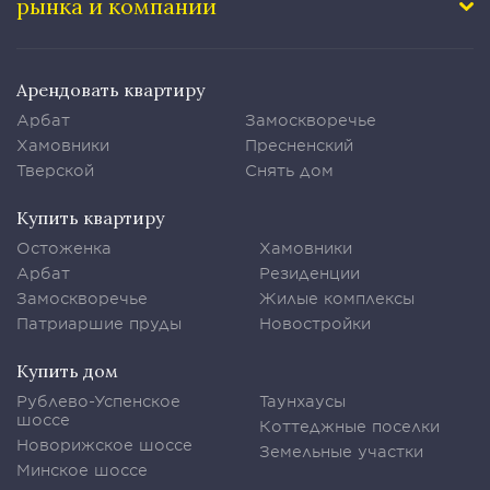
рынка и компании
Арендовать квартиру
Арбат
Замоскворечье
Хамовники
Пресненский
Тверской
Снять дом
Купить квартиру
Остоженка
Хамовники
Арбат
Резиденции
Замоскворечье
Жилые комплексы
Патриаршие пруды
Новостройки
Купить дом
Рублево-Успенское
Таунхаусы
шоссе
Коттеджные поселки
Новорижское шоссе
Земельные участки
Минское шоссе